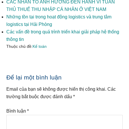
CÁC NHÂN TỐ ẢNH HƯỞNG ĐẾN HÀNH VI TUÂN
THỦ THUẾ THU NHẬP CÁ NHÂN Ở VIỆT NAM
Những tồn tại trong hoạt động logistics và trung tâm
logistics tại Hải Phòng
Các vấn đề trong quá trình triển khai giải pháp hệ thống
thông tin
Thuộc chủ đề:
Kế toán
Reader
Để lại một bình luận
Interactions
Email của bạn sẽ không được hiển thị công khai.
Các
trường bắt buộc được đánh dấu
*
Bình luận
*