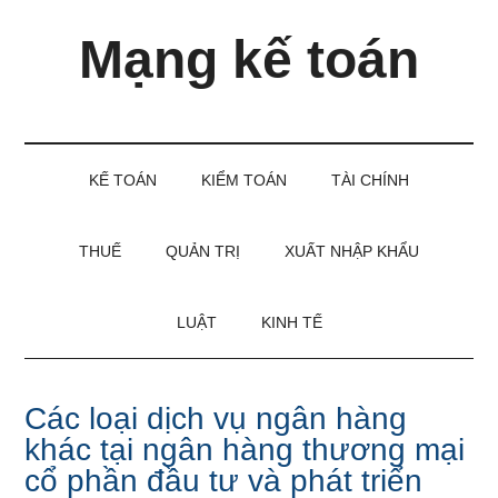
Skip
Skip
Bỏ
Mạng kế toán
to
to
qua
main
secondary
primary
content
menu
sidebar
Kiến
thức
và
KẾ TOÁN
KIỂM TOÁN
TÀI CHÍNH
kinh
nghiệm
làm
THUẾ
QUẢN TRỊ
XUẤT NHẬP KHẨU
kế
toán
LUẬT
KINH TẾ
Các loại dịch vụ ngân hàng
khác tại ngân hàng thương mại
cổ phần đầu tư và phát triển