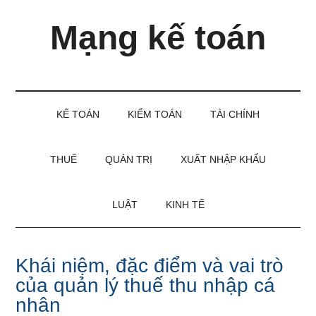
Skip
Skip
Bỏ
Mạng kế toán
to
to
qua
main
secondary
primary
content
menu
sidebar
Kiến
thức
và
KẾ TOÁN
KIỂM TOÁN
TÀI CHÍNH
kinh
nghiệm
làm
THUẾ
QUẢN TRỊ
XUẤT NHẬP KHẨU
kế
toán
LUẬT
KINH TẾ
Khái niệm, đặc điểm và vai trò
của quản lý thuế thu nhập cá
nhân