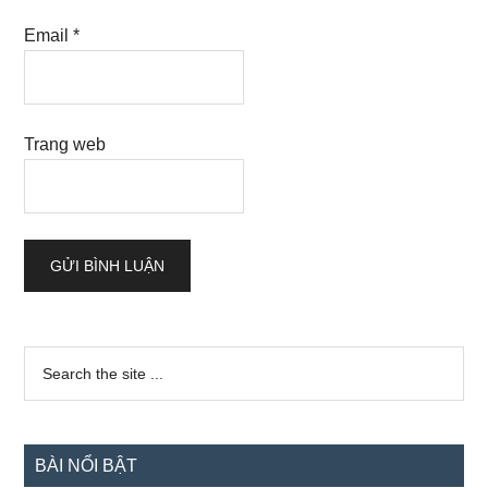
Email
*
Trang web
Sidebar
Search
the
chính
site
...
BÀI NỔI BẬT