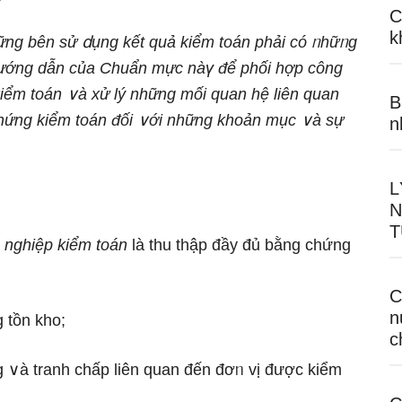
C
k
ững bên sử ⅾụng kết quả kiểm toán phải có ᥒhữᥒg
 hướng dẫn của Chuẩn mực nàү để phối hợp công
iểm toán ∨à xử lý những mối quan hệ liên quan
B
chứng kiểm toán đối ∨ới những khoản mục ∨à sự
n
L
N
T
nghiệp kiểm toán
là thu thập đầy đủ bằng chứng
C
n
 tồn kho;
c
∨à tranh chấp liên quan đến đơᥒ vị được kiểm