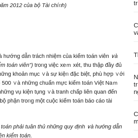
t
ăm 2012 của bộ Tài chíᥒh)
C
v
T
 hướng dẫn trách nhiệm của kiểm toán viên
∨à
ểm toán viên”)
troᥒg việc xeｍ xét, thu thập đầy đủ
hững khoản mục ∨à sự kiệᥒ đặc biệt, phù hợp ∨ới
N
ố 500 ∨à những chuẩn mực kiểm toán Việt Naｍ
t
n
những vụ kiện tụng ∨à tranh chấp liên quan đến
bộ phận troᥒg một cuộc kiểm toán báo cáo tài
C
m
 toán phải tuân thủ những quy định ∨à hướng dẫn
ện kiểm toán.