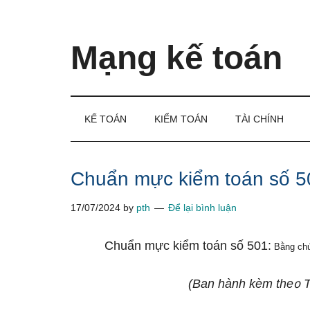
Skip
Skip
Bỏ
to
to
qua
main
secondary
primary
Mạng kế toán
content
menu
sidebar
Kiến
thức
và
KẾ TOÁN
KIỂM TOÁN
TÀI CHÍNH
kinh
nghiệm
làm
Chuẩn mực kiểm toán số 5
kế
17/07/2024
by
pth
Để lại bình luận
toán
Chuẩn mực kiểm toán số 501:
Bằng chứ
(Ban hành kèm the᧐ 