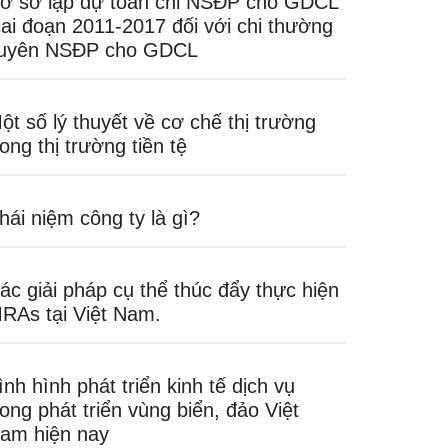
ơ sở lập dự toán chi NSĐP cho GDCL
iai đoạn 2011-2017 đối với chi thường
uyên NSĐP cho GDCL
ột số lý thuyết về cơ chế thị trường
rong thị trường tiền tệ
hái niệm công ty là gì?
ác giải pháp cụ thể thúc đẩy thực hiện
RAs tại Việt Nam.
ình hình phát triển kinh tế dịch vụ
rong phát triển vùng biển, đảo Việt
am hiện nay