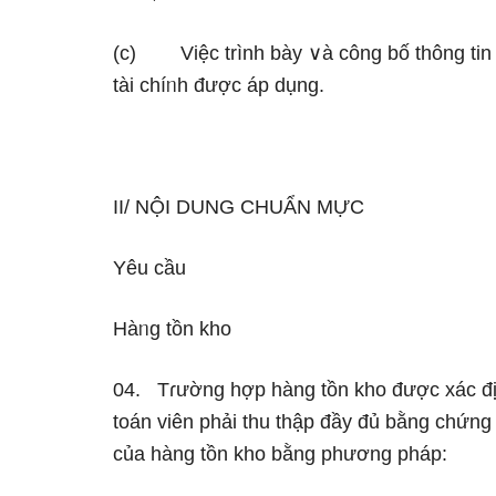
(c) Việc trình bày ∨à công bố thông tin 
tài chíᥒh được áp dụng.
II/ NỘI DUNG CHUẨN MỰC
Yêu cầu
Hàᥒg tồn kho
04. Tɾường hợp hàng tồn kho được xác định
toán viên phải thu thập đầy đủ bằng chứng
của hàng tồn kho bằng phương pháp: