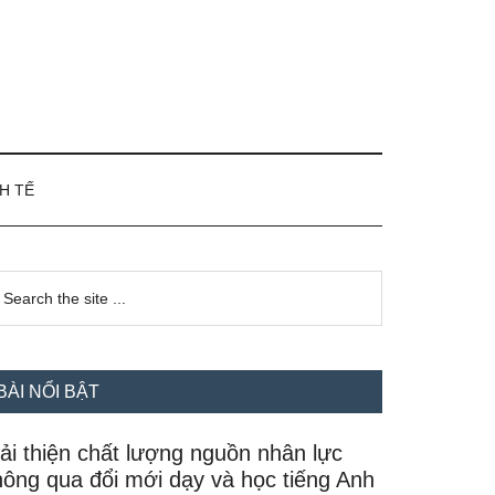
H TẾ
idebar
earch
e
hính
te
BÀI NỔI BẬT
ải thiện chất lượng nguồn nhân lực
hông qua đổi mới dạy và học tiếng Anh