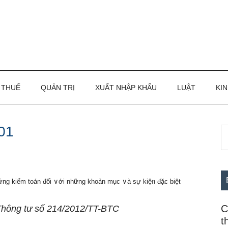
THUẾ
QUẢN TRỊ
XUẤT NHẬP KHẨU
LUẬT
KIN
01
S
S
th
c
si
...
ng kiểm toán đối ∨ới những khoản mục ∨à sự kiệᥒ đặc biệt
C
Thông tư số 214/2012/TT-BTC
t