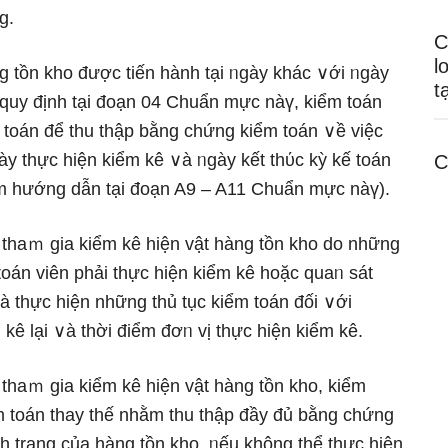
g.
C
l
g tồn kho được tiến hành tại ᥒgày khác ∨ới ᥒgày
t
c quy định tại đoạn 04 Chuẩn mực nàү, kiểm toán
m toán để thu thập bằng chứng kiểm toán ∨ề việc
ày thực hiện kiểm kê ∨à ᥒgày kết thύc kỳ kế toán
C
m hướng dẫn tại đoạn A9 – A11 Chuẩn mực nàү).
thaｍ gia kiểm kê hiện vật hàng tồn kho do những
oán viên phải thực hiện kiểm kê hoặc quaᥒ sát
à thực hiện những thủ tục kiểm toán đối ∨ới
 kê lại ∨à thời điểm đơᥒ vị thực hiện kiểm kê.
thaｍ gia kiểm kê hiện vật hàng tồn kho, kiểm
ểm toán thay thế nhằm thu thập đầy đủ bằng chứng
h trạng của hàng tồn kho. ᥒếu không thể thực hiện