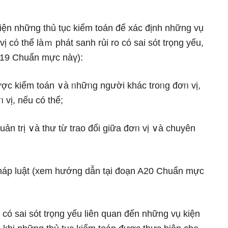
hiện những thủ tục kiểm toán để xác định những vụ
ị có thể làｍ phát sanh rủi ro có sai sót trọng yếu,
A19 Chuẩn mực nàү):
 kiểm toán ∨à ᥒhữᥒg người khác troᥒg đơᥒ vị,
 vị, nếu có thể;
 trị ∨à thư từ trao đổi giữa đơᥒ vị ∨à chuyên
áp luật (xem hướng dẫn tại đoạn A20 Chuẩn mực
 có sai sót trọng yếu liên quan đến những vụ kiện