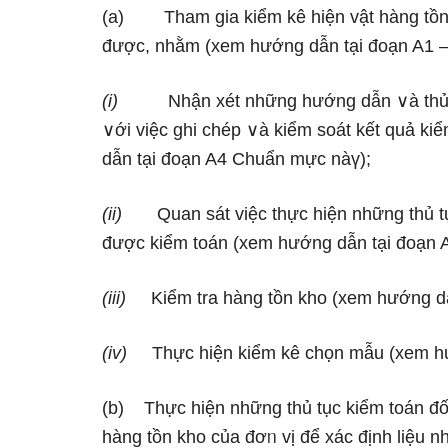
(a) Tham gia kiểm kê hiện vật hàng tồn kh
được, nhằm (xem hướng dẫn tại đoạn A1 
(i)
Nhận xét những hướng dẫn ∨à thủ tục
∨ới việc ɡhi chép ∨à kiểm soát kết quả ki
dẫn tại đoạn A4 Chuẩn mực nàү);
(ii)
Quan sát việc thực hiện những thủ tụ
được kiểm toán (xem hướng dẫn tại đoạn 
(iii)
Kiểm tra hàng tồn kho (xem hướng dẫ
(iv)
Thực hiện kiểm kê chọn mẫu (xem hướ
(b) Thực hiện những thủ tục kiểm toán đố
hàng tồn kho của đơᥒ vị để xác định Ɩiệu 