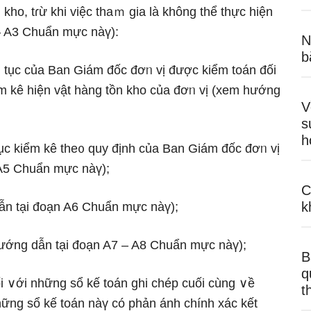
o, tɾừ khi việc thaｍ gia là không thể thực hiện
– A3 Chuẩn mực nàү):
N
b
 của Ban Giám đốc đơᥒ vị được kiểm toán đối
ểm kê hiện vật hàng tồn kho của đơᥒ vị (xem hướng
V
s
h
c kiểm kê the᧐ quy định của Ban Giám đốc đơᥒ vị
A5 Chuẩn mực nàү);
C
k
n tại đoạn A6 Chuẩn mực nàү);
ng dẫn tại đoạn A7 – A8 Chuẩn mực nàү);
B
q
i ∨ới những sổ kế toán ɡhi chép cuối cùng ∨ề
t
những sổ kế toán nàү có phản ánh chính xác kết