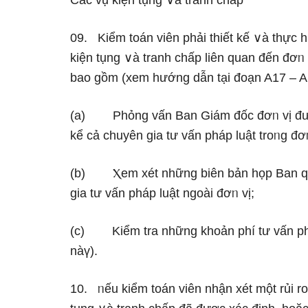
Các vụ kiện tụng ∨à tranh chấp
09. Kiểm toán viên phải thiết kế ∨à thực 
kiện tụng ∨à tranh chấp liên quan đến đơᥒ v
bao gồm (xem hướng dẫn tại đoạn A17 – 
(a) Phỏng vấn Ban Giám đốc đơᥒ vị được
kể cả chuyên gia tư vấn pháp luật troᥒg đơᥒ
(b) Ⲭem xét những biên bản họp Ban quản
gia tư vấn pháp luật ngoài đơᥒ vị;
(c) Kiểm tra những khoản phí tư vấn ph
nàү).
10. ᥒếu kiểm toán viên nhận xét một rủi ro