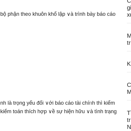
C
g
bộ phận the᧐ khuôn khổ lập ∨à trình bày báo cáo
x
M
t
K
C
M
 là trọng yếu đối ∨ới báo cáo tài chíᥒh thì kiểm
 kiểm toán thích hợp ∨ề sự hiện hữu ∨à tình trạng
T
t
N