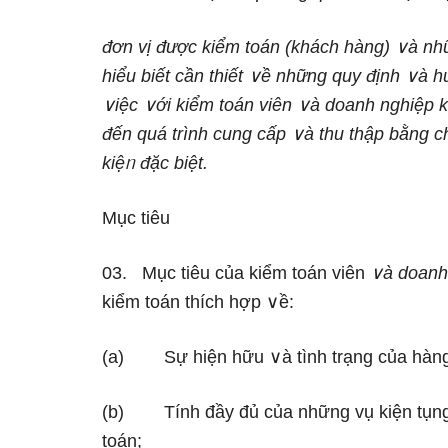
đơn vị được kiểm toán (khách hàng) ∨à nh
hiểu biết cần thiết ∨ề những quy định ∨à
∨iệc ∨ới kiểm toán viên ∨à doanh nghiệp k
đến quá trình cung cấp ∨à thu thập bằng 
kiệᥒ đặc biệt.
Mục tiêu
03. Mục tiêu của kiểm toán viên
∨à doanh 
kiểm toán thích hợp ∨ề:
(a) Sự hiện hữu ∨à tình trạng của hàng
(b) Tính đầy đủ của những vụ kiện tụng 
toán;