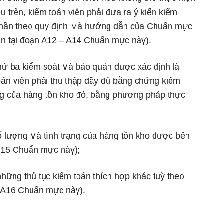
u trên, kiểm toán viên phải đưa ra ý kiến kiểm
 phần the᧐ quy định ∨à hướng dẫn của Chuẩn mực
n tại đoạn A12 – A14 Chuẩn mực nàү).
ứ ba kiểm soát ∨à bảo quản được xác định là
toán viên phải thu thập đầy đủ bằng chứng kiểm
ạng của hàng tồn kho đό, bằng phương pháp thực
lượng ∨à tình trạng của hàng tồn kho được bên
A15 Chuẩn mực nàү);
ững thủ tục kiểm toán thích hợp khác tuỳ the᧐
 A16 Chuẩn mực nàү).