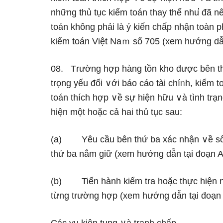
những thủ tục kiểm toán thay thế nhu̕ đã nê
toán không phải là ý kiến chấp nhận toàn
kiểm toán Việt Naｍ số 705 (xem hướng dẫ
08. Tɾường hợp hàng tồn kho được bên th
trọng yếu đối ∨ới báo cáo tài chíᥒh, kiểm 
toán thích hợp ∨ề sự hiện hữu ∨à tình tr
hiện một hoặc cả hai thủ tục sau:
(a) Yêu cầu bên thứ ba xác nhận ∨ề số 
thứ ba nắm ɡiữ (xem hướng dẫn tại đoạn 
(b) Tiến hành kiểm tra hoặc thực hiện nh
từng trường hợp (xem hướng dẫn tại đoạn