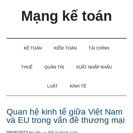
Skip
Skip
Bỏ
Mạng kế toán
to
to
qua
main
secondary
primary
content
menu
sidebar
Kiến
thức
và
KẾ TOÁN
KIỂM TOÁN
TÀI CHÍNH
kinh
nghiệm
làm
THUẾ
QUẢN TRỊ
XUẤT NHẬP KHẨU
kế
toán
LUẬT
KINH TẾ
Quan hệ kinh tế giữa Việt Nam
và EU trong vấn đề thương mại
08/06/2023
by
pth
Để lại bình luận