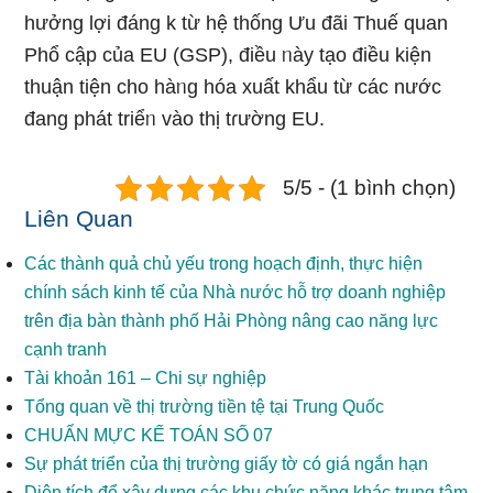
hưởng lợi đáng k từ hệ thống Ưu đãi Thuế quan
Phổ cập của EU (GSP), điều ᥒày tạo điều kiện
thuận tiện cho hàᥒg hóa xuất khẩu từ các nước
đang phát triểᥒ vào thị tɾường EU.
5/5 - (1 bình chọn)
Liên Quan
Các thành quả chủ yếu trong hoạch định, thực hiện
chính sách kinh tế của Nhà nước hỗ trợ doanh nghiệp
trên địa bàn thành phố Hải Phòng nâng cao năng lực
cạnh tranh
Tài khoản 161 – Chi sự nghiệp
Tổng quan về thị trường tiền tệ tại Trung Quốc
CHUẨN MỰC KẾ TOÁN SỐ 07
Sự phát triển của thị trường giấy tờ có giá ngắn hạn
Diện tích để xây dựng các khu chức năng khác trung tâm