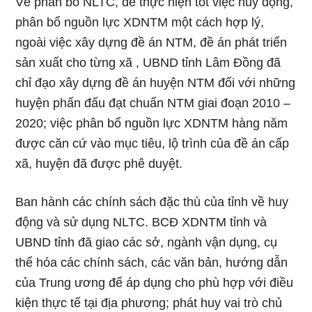
Về phân bổ NLTC, để thực hiện tốt việc huy động,
phân bổ nguồn lực XDNTM một cách hợp lý,
ngoài việc xây dựng đề án NTM, đề án phát triển
sản xuất cho từng xã , UBND tỉnh Lâm Đồng đã
chỉ đạo xây dựng đề án huyện NTM đối với những
huyện phấn đấu đạt chuẩn NTM giai đoạn 2010 –
2020; việc phân bổ nguồn lực XDNTM hàng năm
được căn cứ vào mục tiêu, lộ trình của đề án cấp
xã, huyện đã được phê duyệt.
Ban hành các chính sách đặc thù của tỉnh về huy
động và sử dụng NLTC. BCĐ XDNTM tỉnh và
UBND tỉnh đã giao các sở, ngành vận dụng, cụ
thể hóa các chính sách, các văn bản, hướng dẫn
của Trung ương để áp dụng cho phù hợp với điều
kiện thực tế tại địa phương; phát huy vai trò chủ