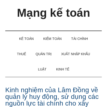
Skip
Skip
Bỏ
Mạng kế toán
to
to
qua
main
secondary
primary
content
menu
sidebar
Kiến
thức
và
KẾ TOÁN
KIỂM TOÁN
TÀI CHÍNH
kinh
nghiệm
làm
THUẾ
QUẢN TRỊ
XUẤT NHẬP KHẨU
kế
toán
LUẬT
KINH TẾ
Kinh nghiệm của Lâm Đồng về
quản lý huy động, sử dụng các
nguồn lực tài chính cho xây