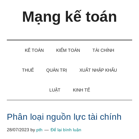
Skip
Skip
Bỏ
Mạng kế toán
to
to
qua
main
secondary
primary
content
menu
sidebar
Kiến
thức
và
KẾ TOÁN
KIỂM TOÁN
TÀI CHÍNH
kinh
nghiệm
làm
THUẾ
QUẢN TRỊ
XUẤT NHẬP KHẨU
kế
toán
LUẬT
KINH TẾ
Phân loại nguồn lực tài chính
28/07/2023
by
pth
Để lại bình luận