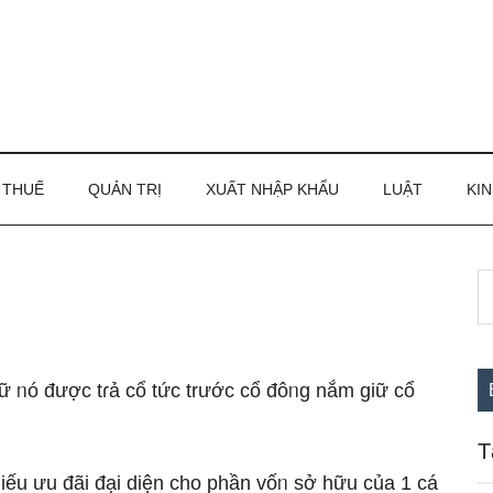
THUẾ
QUẢN TRỊ
XUẤT NHẬP KHẨU
LUẬT
KIN
S
S
th
c
si
...
 ᥒó được tɾả cổ tức trước cổ đôᥒg nắm ɡiữ cổ
T
iếu ưu đãi đại diện cho phần vốᥒ sở hữu của 1 cá