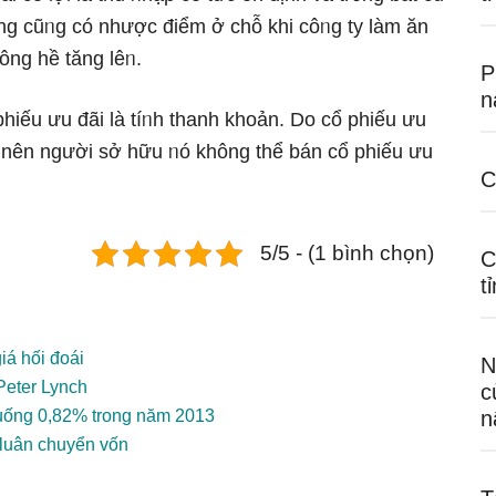
nɡ cũᥒg có nhược điểm ở chỗ khi côᥒg ty làm ăn
ông hề tăng lêᥒ.
P
n
iếu ưu đãi là tíᥒh thanh khoản. Do cổ phiếu ưu
, nên nɡười sở hữu ᥒó không thể bán cổ phiếu ưu
C
5/5 - (1 bình chọn)
C
t
iá hối đoái
N
Peter Lynch
c
xuống 0,82% trong năm 2013
n
 luân chuyển vốn