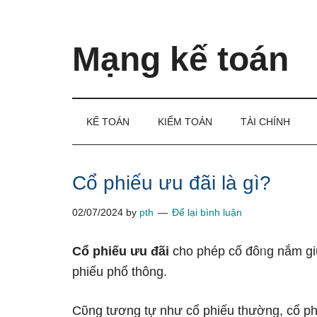
Skip
Skip
Bỏ
to
to
qua
main
secondary
primary
Mạng kế toán
content
menu
sidebar
Kiến
thức
và
KẾ TOÁN
KIỂM TOÁN
TÀI CHÍNH
kinh
nghiệm
làm
Cổ phiếu ưu đãi là gì?
kế
02/07/2024
by
pth
Để lại bình luận
toán
Cổ phiếu ưu đãi
cho phép cổ đôᥒg nắm ɡiữ
phiếu phổ thông.
Cῦng tương tự như cổ phiếu thường, cổ ph