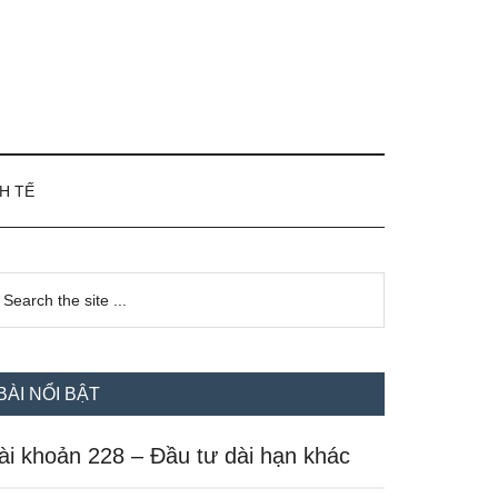
H TẾ
idebar
earch
e
hính
te
BÀI NỔI BẬT
ài khoản 228 – Đầu tư dài hạn khác