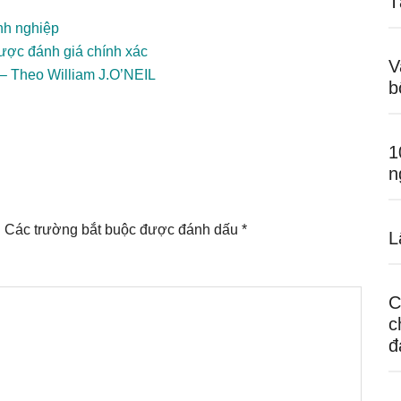
T
nh nghiệp
ược đánh giá chính xác
V
– Theo William J.O’NEIL
b
1
n
.
Các trường bắt buộc được đánh dấu
*
L
C
c
đ