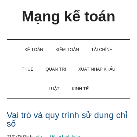
Skip
Skip
Bỏ
Mạng kế toán
to
to
qua
main
secondary
primary
content
menu
sidebar
Kiến
thức
và
KẾ TOÁN
KIỂM TOÁN
TÀI CHÍNH
kinh
nghiệm
làm
THUẾ
QUẢN TRỊ
XUẤT NHẬP KHẨU
kế
toán
LUẬT
KINH TẾ
Vai trò và quy trình sử dụng chỉ
số
01/07/2025
by
pth
Để lại bình luận