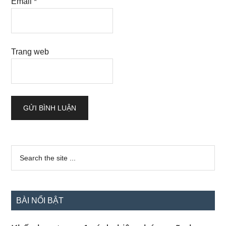
Email
*
Trang web
Sidebar
Search
the
chính
site
...
BÀI NỔI BẬT